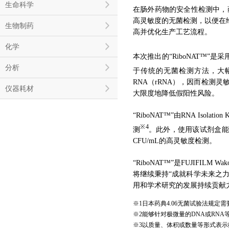
生命科学
在肠外药物的安全性检测中，
高灵敏度的无菌检测，以便在
生物制药
高并优化生产工艺流程。
化学
本次推出的“RiboNAT™”是采用核酸扩
分析
于传统的无菌检测方法，大幅缩
RNA（rRNA），因而检测灵
仪器耗材
大限度地降低假阳性风险。
“RiboNAT™”由RNA Isola
※4
测
。此外，使用该试剂盒能
CFU/mL的高灵敏度检测。
“RiboNAT™”是FUJIF
将继续秉持“成就科学未来之
用和学术研究的发展持续贡献
※1日本药典4.06无菌试验法规定
※2能够针对极微量的DNA或RN
※3以质量、体积或数量等形式表