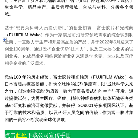
司，主营富士胶片和光品牌试剂产品，供应产品超50,000种，囊括了
生命科学、药品生产、品质管理领域、合成与材料、分析各个领
域。
基于“想要为科研人员提供帮助”的创业初衷，富士胶片和光纯药
（FUJIFILM Wako）
作为一家满足前沿研究领域需求的综合试剂制
造商，一直致力于生产和开发高品质的产品，并于2022年6月迎来了
创业100周年。通过发挥企业优势“技术力”，以及三大核心业务的试
剂业务、化成品业务和临床诊断业务来满足学术界、企业以及医疗
相关企业的广泛需求。
凭借100 年的历史经验，富士胶片和光纯药（FUJIFILM Wako）在
日本市场占据高份额，作为全球性的试剂供应商，以“成就科学未来
之力，创造幸福源泉”为愿景，致力于高品质试剂的生产与开发。通
过提供试剂，为再生医疗、癌症、精神/神经疾病和抗体药物等各类
基础研究和前沿研究做贡献，并获得 ISO9001等多项国际认证。基
于可靠的技术和品质
以及科研人员之间的信赖，作为富士胶片集
、
团的一员将不断实现全球化发展。
点击
此处
下载公司宣传手册