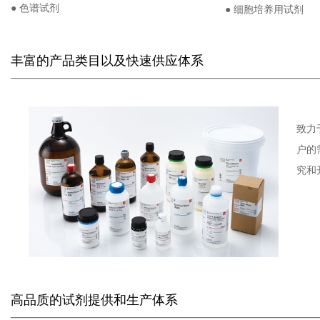
● 色谱试剂
● 细胞培养用试剂
丰富的产品类目以及快速供应体系
——
———————
———————
——————
致力
户的
究和
高品质的试剂提供和生产体系
——
———————
———————
——————