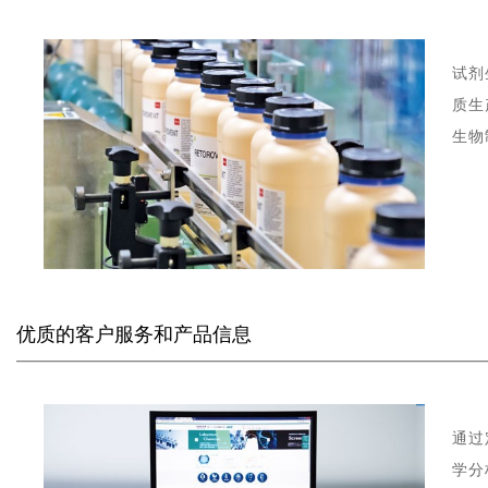
试剂
质生
生物
优质的客户服务和产品信息
——
———————
———————
——————
通过
学分