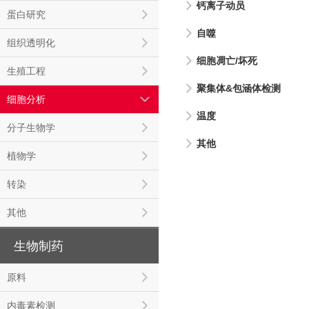
钙离子动员
蛋白研究
自噬
组织透明化
细胞凋亡/坏死
生殖工程
聚集体&包涵体检测
细胞分析
温度
分子生物学
其他
植物学
转染
其他
生物制药
原料
内毒素检测