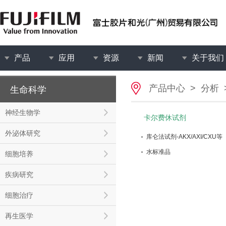
产品
应用
资源
新闻
关于我们
产品中心
>
分析
生命科学
神经生物学
卡尔费休试剂
外泌体研究
库仑法试剂-AKX/AXI/CXU等
水标准品
细胞培养
疾病研究
细胞治疗
再生医学