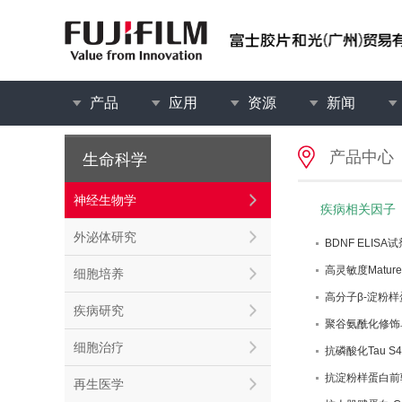
产品
应用
资源
新闻
产品中心
生命科学
神经生物学
疾病相关因子
外泌体研究
BDNF ELISA
高灵敏度Mature
细胞培养
高分子β-淀粉样
疾病研究
聚谷氨酰化修饰
细胞治疗
抗磷酸化Tau S
抗淀粉样蛋白前
再生医学