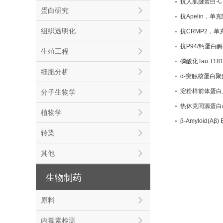
抗人肌腱蛋白-
蛋白研究
抗Apelin，单
组织透明化
抗CRMP2，单
抗P94/钙蛋白
生殖工程
磷酸化Tau T18
细胞分析
α-突触核蛋白
淀粉样前体蛋白
分子生物学
热休克同源蛋白
植物学
β-Amyloid(Aβ
转染
其他
生物制药
原料
内毒素检测