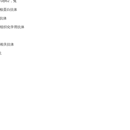
70/p62，兔
触核蛋白抗体
白抗体
组织化学用抗体
相关抗体
抗