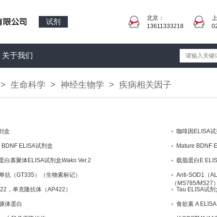
北京：
试剂
13611333218
0
关于我们
>
生命科学
>
神经生物学
>
疾病相关因子
试剂盒
咖啡因ELISA
 BDNF ELISA试剂盒
Mature BDNF
蛋白寡聚体ELISA试剂盒
Wako
Ver.2
载脂蛋白E ELI
单抗（GT335）（生物素标记）
Anti-SOD1（AL
（MS785/MS27
422，单克隆抗体（AP422）
Tau ELISA试
驱体蛋白
食欲素 A ELIS