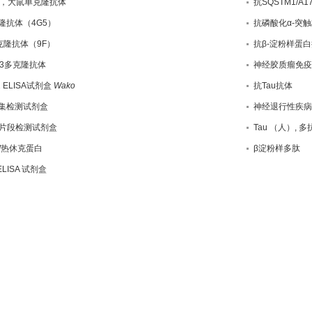
C，大鼠单克隆抗体
抗SQSTM1/A1
克隆抗体（4G5）
抗磷酸化α-突
克隆抗体（9F）
抗β-淀粉样蛋
酶3多克隆抗体
神经胶质瘤免疫
1 ELISA试剂盒
Wako
抗Tau抗体
聚集检测试剂盒
神经退行性疾病
片段检测试剂盒
Tau （人）, 多
/热休克蛋白
β淀粉样多肽
) ELISA 试剂盒