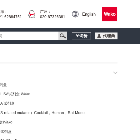
上海：
广州：
English
21-62884751
020-87326381
￥询价
代理商
试剂盒
 ELISA试剂盒
Wako
SA 试剂盒
S-related mutants）Cocktail，Human，Rat-Mono
）
剂盒
Wako
A 试剂盒