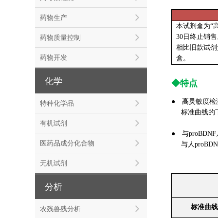
药物生产
本试剂盒为“高灵
3
0日终止销售
药物质量控制
相比旧款试剂
药物开发
盒。
化学
◆特点
●
高灵敏度检测
特种化学品
标准曲线的下限
有机试剂
● 与proBD
医药品成分化合物
与人
proB
无机试剂
分析
标准曲线
农残兽残分析