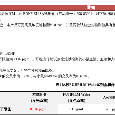
通知
敏度Mature BDNF ELISA试剂盒（产品编号：298-83901，以下
。
盒，本产品可更高灵敏度地检测mBDNF，并且两款试剂盒的检测值具有
mBDNF
值为0.116 pg/mL，可检测传统试剂盒难以检测的小鼠血清、血浆和人
NF几乎无交叉，可
特异性检测mBDNF
DNF的交叉率为1.30%，与小鼠proBDNF的交叉率为0.328%。
表1
比较FUJIFILM
Wako试剂盒和
本试剂盒
FUJIFILM Wako
A公司
（发光系统）
（显色系统）
下限值
0.116 pg/mL
4.1 pg/mL
62.5 