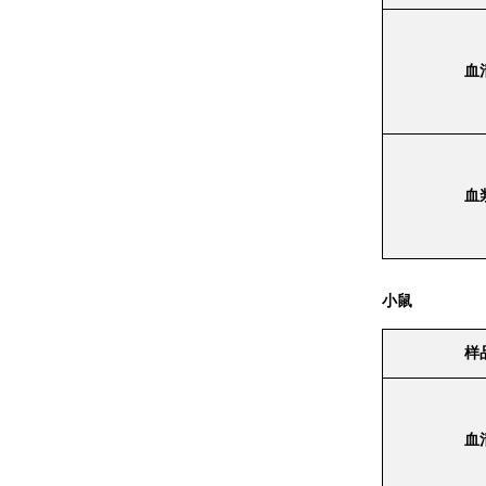
血
血
小鼠
样
血