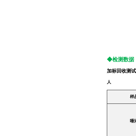
◆检测数据
加标回收测试
人
样
唾