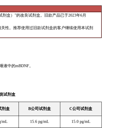
称旧款试剂盒）”的改良试剂盒。
旧款产品已于2
023
年6月
相关性。
推荐使
用过旧款试剂盒的客户继续使用本试剂
唾液中的mBDNF。
传统试剂盒
试剂盒
B公司试剂盒
C公司试剂盒
pg/mL
15.6 pg/mL
15.0 pg/mL