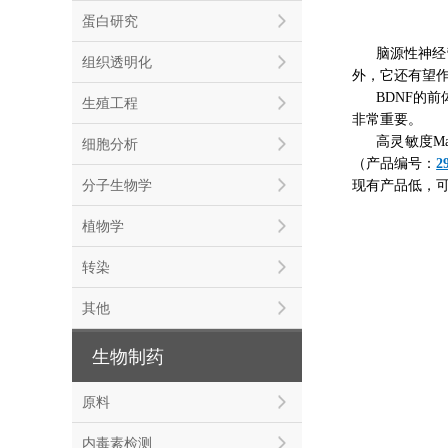
蛋白研究
脑源性神经营
组织透明化
外，它还有望
BDNF的前
生殖工程
非常重要。
高灵敏度Ma
细胞分析
（产品编号：
2
分子生物学
现有产品低，可
植物学
转染
其他
生物制药
原料
内毒素检测