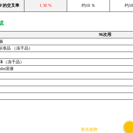
NF的交叉率
1.30 %
约10 ％
约10
成
96次用
板
DNF标准品 （冻干品）
体（冻干品）
idin溶液