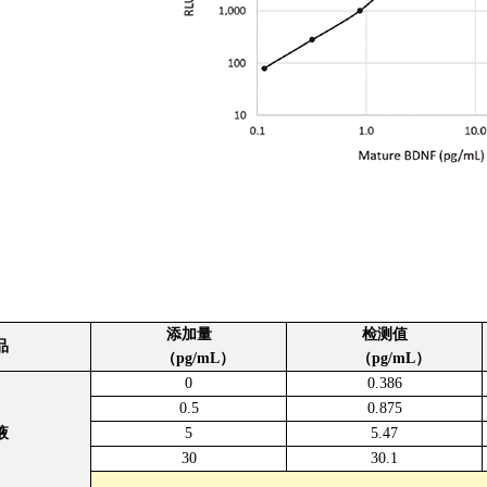
添加量
检测值
品
（pg/mL）
（pg/mL）
0
0.386
0.5
0.875
液
5
5.47
30
30.1