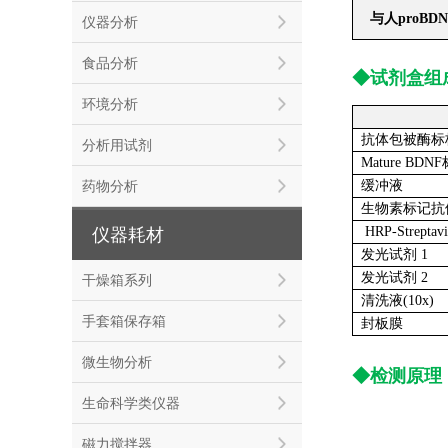
与人proBD
仪器分析
食品分析
◆试剂盒组
环境分析
抗体包被酶标
分析用试剂
Mature B
药物分析
缓冲液
生物素标记抗
HRP-Streptav
仪器耗材
发光试剂 1
发光试剂 2
干燥箱系列
清洗液(10x)
手套箱保存箱
封板膜
微生物分析
◆检测原理
生命科学类仪器
磁力搅拌器