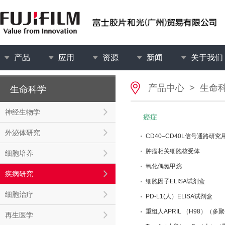
产品
应用
资源
新闻
关于我们
产品中心
>
生命
生命科学
神经生物学
癌症
外泌体研究
CD40–CD40L信号通路研究
肿瘤相关细胞核受体
细胞培养
氧化偶氮甲烷
疾病研究
细胞因子ELISA试剂盒
细胞治疗
PD-L1(人）ELISA试剂盒
重组人APRIL （H98）（多
再生医学