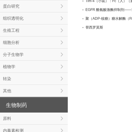
Tim-4（小鼠）：Fc（人）
蛋白研究
EGFR 酪氨酸激酶抑制剂—
组织透明化
聚（ADP-核糖）糖水解酶（PA
替西罗莫斯
生殖工程
细胞分析
分子生物学
植物学
转染
其他
生物制药
原料
内毒素检测