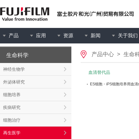
产品
应用
资源
新闻
关于我们
产品中心
>
生命
生命科学
神经生物学
血清替代品
外泌体研究
ES细胞・iPS细胞培养用血
细胞培养
疾病研究
细胞治疗
再生医学