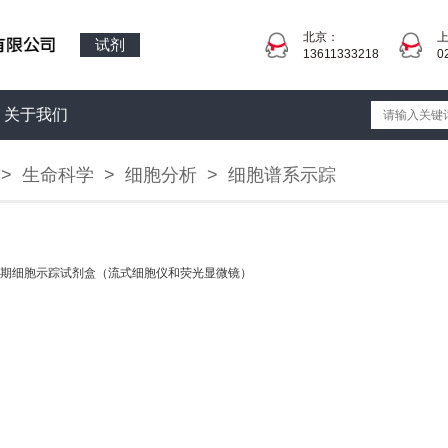
北京：
试剂
13611333218
0
关于我们
>
生命科学
>
细胞分析
>
细胞谱系示踪
期细胞示踪试剂盒（流式细胞仪和荧光显微镜）