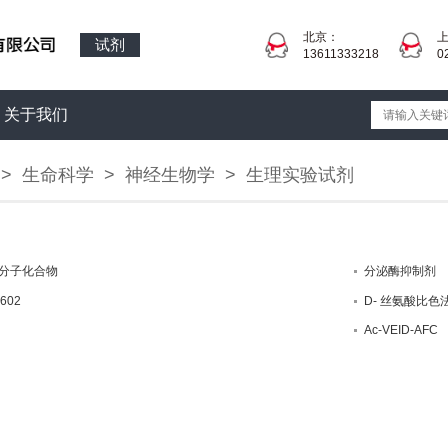
北京：
试剂
13611333218
0
关于我们
>
生命科学
>
神经生物学
>
生理实验试剂
分子化合物
分泌酶抑制剂
602
D- 丝氨酸比
Ac-VEID-AFC