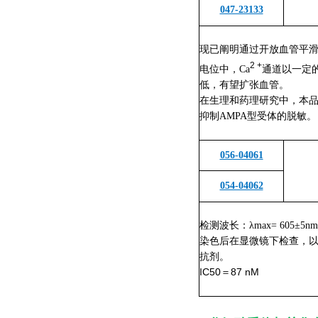
047-23133
现已阐明通过开放血管平滑
2 +
电位中，Ca
通道以一定的
低，有望扩张血管。
在生理和药理研究中，本
抑制AMPA型受体的脱敏。
056-04061
054-04062
检测波长：λmax= 605±5nm
染色后在显微镜下检查，以
抗剂。
IC50＝87 nM