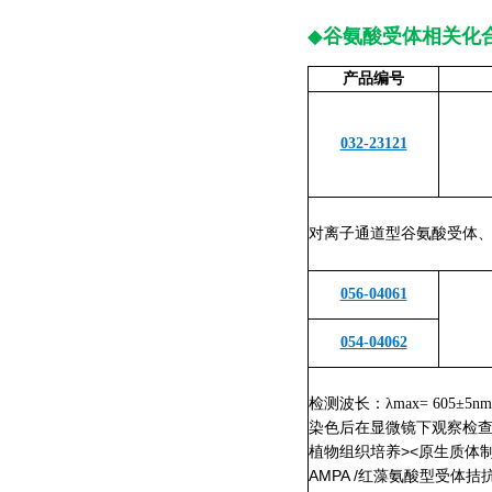
◆
谷氨酸受体相关化
产品编号
032-23121
对离子通道型谷氨酸受体、
056-04061
054-04062
检测波长：λmax= 605±5nm
染色后在显微镜下观察检查
植物组织培养><原生质体制
AMPA /红藻氨酸型受体拮