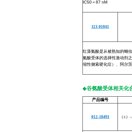
IC50＝87 nM
113-01041
红藻氨酸是从被熟知的蛔虫驱
氨酸受体的选择性激动剂之
缩性侧索硬化症）、阿尔
◆
谷氨酸受体相关化
产品编号
012-18491
（±）-