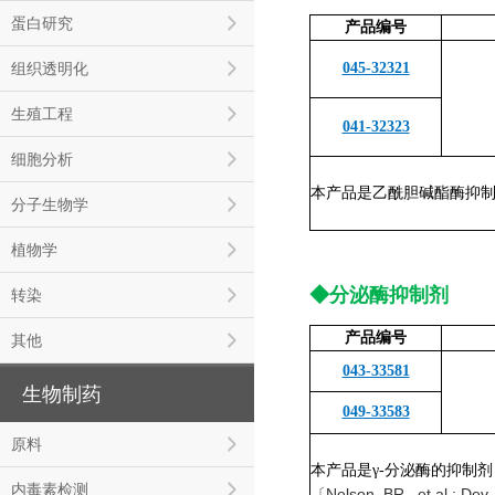
蛋白研究
产品编号
组织透明化
045-32321
生殖工程
041-32323
细胞分析
本产品是乙酰胆碱酯酶抑
分子生物学
植物学
◆
分泌酶抑制剂
转染
产品编号
其他
043-33581
生物制药
049-33583
原料
本产品是γ-分泌酶的抑制剂
内毒素检测
〔Nelson, BR., et al.: De