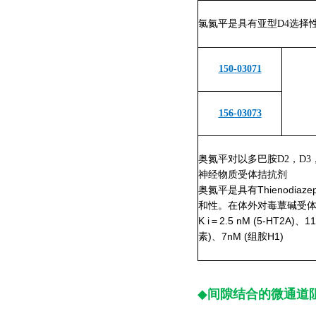
氯氮平是
具有亚型D4选择性的
150-03071
156-03073
奥氮平对以多巴胺D2，D3，
神经物质受体拮抗剂
奥氮平是具有Thienodia
和性。在体外对毒蕈碱受
K i＝2.5 nM (5-HT2A)、
素)、7nM (组胺H1)
◆
间隙结合的微通道