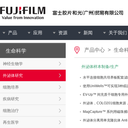
产品
应用
资源
新闻
关于我们
产品中心
>
生命
生命科学
神经生物学
外泌体样本制备/生产
外泌体研究
水平连接细胞共培养板配套滤膜 Uni
使用UniWells™可实现3种
细胞培养
EV-Up™ 间充质干细胞专
疾病研究
外泌体，COLO201细胞来源
细胞治疗
MagCapture™ 系列用磁珠
外泌体分离用单克隆抗体 Anti 
再生医学