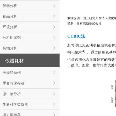
仪器分析
食品分析
数据提供：国立研究开发法人理化学
赞助：奥林巴斯株式会社
环境分析
CUBIC法
分析用试剂
l
若希望比Sca
e法更精细地观察
药物分析
3）
明化技术
。通过使用氨基醇
也是透明化含血液器官的有效
仪器耗材
于处理。因此，推荐想尝试透明
干燥箱系列
手套箱保存箱
微生物分析
生命科学类仪器
磁力搅拌器