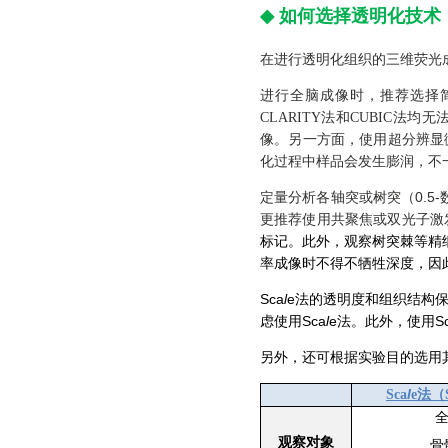
◆
如何选择透明化技术
在进行透明化组织的三维荧光
进行全脑成像时，推荐选择简
CLARITY法和CUBIC
像。另一方面，使用超分辨显微
化过程中样品会发生膨润，不
定量分析各轴突或树突（0.5
更推荐使用共聚焦或双光子激发
标记。此外，观察树突棘等精细
率成像时不得不牺牲深度，因
Sca
l
e法的透明度和组织结构保
虑使用Sca
l
e法。此外，使用Sc
另外，还可根据实验目的选用
I
Sca
e法（S
观察对象
骨