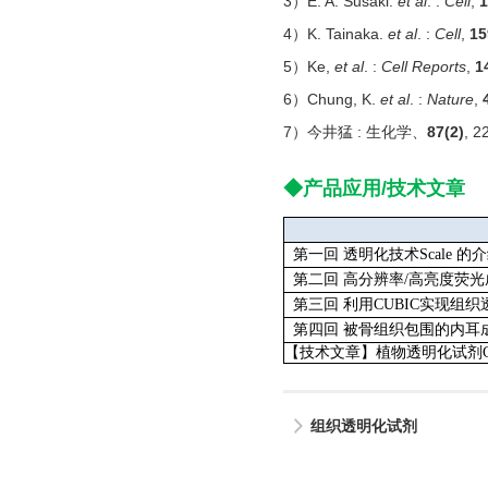
3）E. A. Susaki.
et al
. :
Cell
,
1
4）K. Tainaka.
et al
. :
Cell
,
15
5）Ke,
et al
. :
Cell Reports
,
1
6）Chung, K.
et al
. :
Nature
,
7）今井猛 : 生化学、
87(2)
,
22
◆
产品应用/技术文章
第一回 透明化技术Scale 的
第二回 高分辨率/高亮度荧光成
第三回 利用CUBIC实现组织
第四回 被骨组织包围的内耳成像用
【技术文章】植物透明化试剂Cl
组织透明化试剂