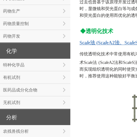
过去也曾基于该原理开发过透
时，显微镜和荧光蛋白等与成
药物生产
和荧光蛋白的使用而优化的透
药物质量控制
◆
透明化技术
药物开发
Sca
l
e法 (Sca
l
eA2法、Sca
l
e
化学
传统透明化技术中常使用有机
l
l
l
术Sca
e法 (Sca
eA2法和Sca
eS
特种化学品
而实现组织透明化的同时使荧
时，推荐使用这种能较好平衡透
有机试剂
医药品成分化合物
无机试剂
分析
农残兽残分析