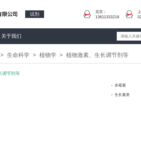
北京：
试剂
13611333218
0
关于我们
>
生命科学
>
植物学
>
植物激素、生长调节剂等
长调节剂等
赤霉素
生长素类