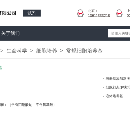
北京：
试剂
13611333218
0
关于我们
>
生命科学
>
细胞培养
>
常规细胞培养基
基
培养基添加溶液
细胞剥离/解离
液体培养基
葡萄糖）（含有丙酮酸钠，不含氨基酸）