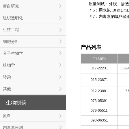
质量测试：外观、渗透压
蛋白研究
＊6：用水以 10 mg/m
＊7：内毒素的规格值低于 0
组织透明化
生殖工程
细胞分析
产品列表
分子生物学
产品编号
植物学
017-22231
30w/v
转染
015-23871
其他
012-23881
7.
073-05391
生物制药
079-05511
原料
093-06351
内毒素检测