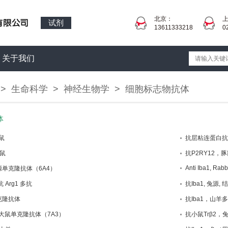
北京：
试剂
13611333218
0
关于我们
>
生命科学
>
神经生物学
>
细胞标志物抗体
体
鼠
抗层粘连蛋白抗
豚鼠
抗P2RY12，
Anti Iba1, Rab
兔源单克隆抗体（6A4）
抗 Arg1 多抗
抗Iba1, 兔源, 
单克隆抗体
抗Iba1，山羊
n，大鼠单克隆抗体（7A3）
抗小鼠Trβ2，