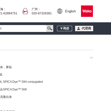
上海：
广州：
English
21-62884751
020-87326381
￥询价
代理商
体，豚鼠
豚鼠
bit, SPICA Dye™ 594-conjugated
结合SPICA Dye™ 568
多克隆抗体
兔