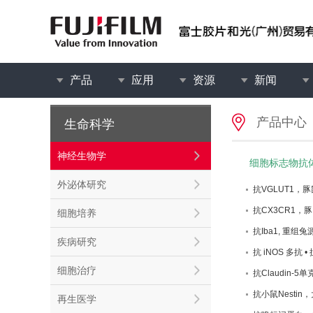
产品
应用
资源
新闻
产品中心
生命科学
神经生物学
细胞标志物抗
外泌体研究
抗VGLUT1，豚
抗CX3CR1，
细胞培养
抗Iba1, 重组
疾病研究
抗 iNOS 多抗 • 
细胞治疗
抗Claudin-5
抗小鼠Nesti
再生医学