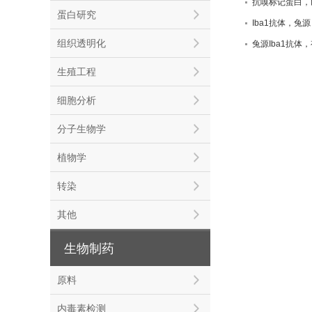
抗嗅标记蛋白，
蛋白研究
Iba1抗体，兔
组织透明化
兔源Iba1抗体
生殖工程
细胞分析
分子生物学
植物学
转染
其他
生物制药
原料
内毒素检测