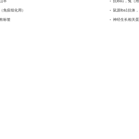
山羊
抗Iba1，兔（
源（免疫组化用）
鼠源Iba1抗体
，有标签
神经生长相关蛋白