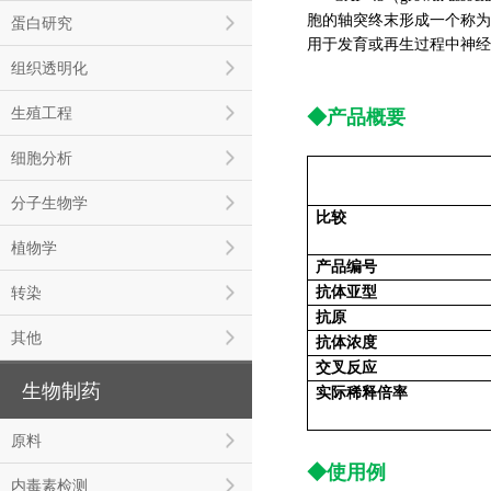
胞的轴突终末形成一个称为
蛋白研究
用于发育或再生过程中神经
组织透明化
生殖工程
◆产品概要
细胞分析
分子生物学
比较
植物学
产品编号
转染
抗体亚型
抗原
其他
抗体浓度
交叉反应
生物制药
实际稀释倍率
原料
◆使用例
内毒素检测