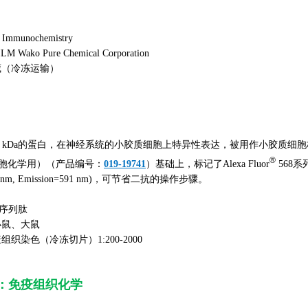
mmunochemistry
Wako Pure Chemical Corporation
藏（冷冻运输）
17 kDa的蛋白，在神经系统的小胶质细胞上特异性表达，被用作小胶质细胞标记物。本
®
疫细胞化学用）（产品编号：
019-19741
）基础上，标记了Alexa Fluor
568系
=556 nm, Emission=591 nm)，可节省二抗的操作步骤。
端序列肽
小鼠、大鼠
织染色（冷冻切片）1:200-2000
：免疫组织化学