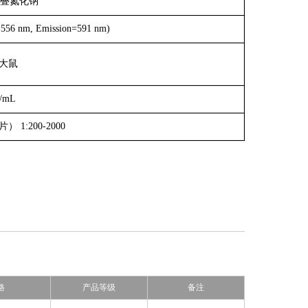
5% 叠氮化钠
=556 nm, Emission=591 nm)
大鼠
g/mL
1:200-2000
格
产品等级
备注