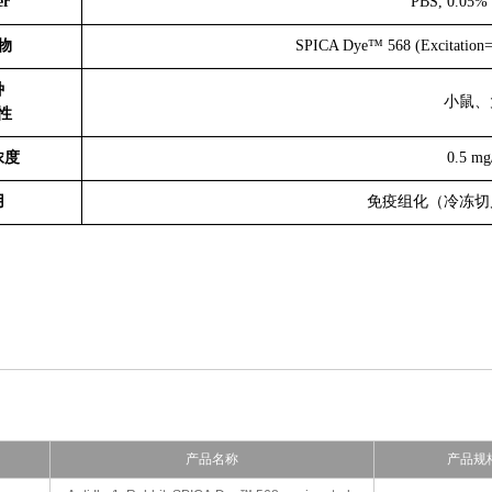
er
PBS, 0.0
物
SPICA Dye™ 568 (Excitation
种
小鼠、
性
浓度
0.5 m
用
免疫组化（冷冻切片） 
产品名称
产品规