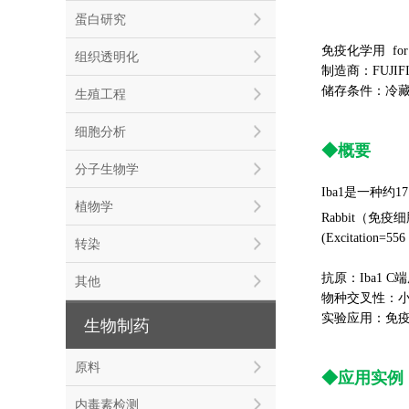
蛋白研究
免疫化学用 for I
组织透明化
制造商：FUJIFILM 
储存条件：冷
生殖工程
细胞分析
◆概要
分子生物学
Iba1是一种约
植物学
Rabbit（免
(Excitation
转染
抗原：Iba1 C
其他
物种交叉性：
实验应用：免疫组
生物制药
原料
◆应用实例
内毒素检测