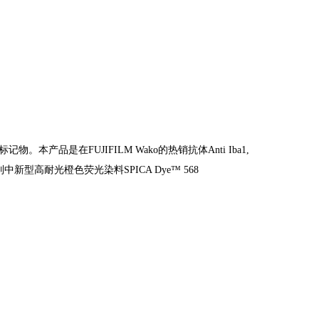
产品是在FUJIFILM Wako的热销抗体Anti Iba1,
列中新型高耐光橙色荧光染料SPICA Dye™ 568