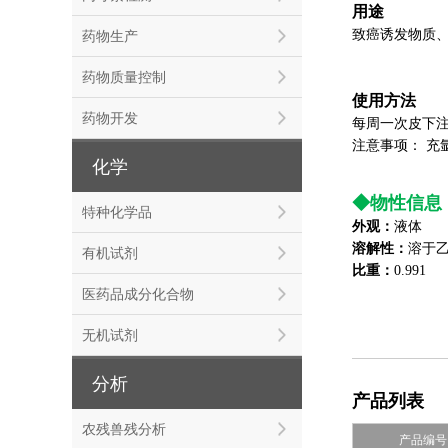
用途
致癌诱发物质
药物生产
药物质量控制
使用方法
药物开发
每周一次皮下注射
注意事项： 充
化学
◆
物性信息
特种化学品
外观：
液体
溶解性：
溶于
有机试剂
比重
：
0.991
医药品成分化合物
无机试剂
分析
产品列表
农残兽残分析
产品编号