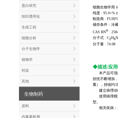
蛋白研究
细胞生物学用 for C
纯度 : 95.0+% (C
组织透明化
制造商 : FUJIFI
储存条件：冷
生殖工程
®
CAS RN
: 258
分子式 : C
H
细胞分析
2
6
分子量 : 74.08
分子生物学
植物学
◆描述/应
转染
本产品可强
担忧不断增加，
其他
重），持续约3
建立病理动
生物制药
使用病理模
型。
原料
相关疾病：
内毒素检测