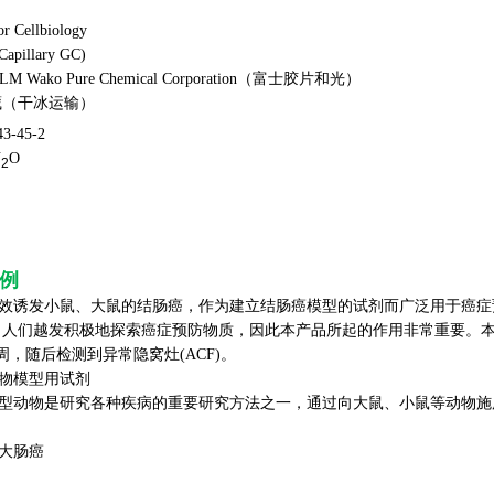
ellbiology
apillary GC)
LM Wako Pure Chemical Corporation（富士胶片和光）
藏（干冰运输）
43-45-2
N
O
2
用例
效诱发小鼠、大鼠的结肠癌，作为建立结肠癌模型的试剂而广泛用于癌症
人们越发积极地探索癌症预防物质，因此本产品所起的作用非常重要。本产品
周，随后检测到异常隐窝灶(ACF)。
物模型用试剂
型动物是研究各种疾病的重要研究方法之一，通过向大鼠、小鼠等动物施
大肠癌