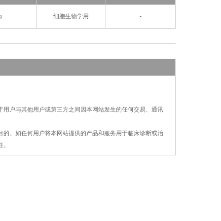
g
细胞生物学用
-
对于用户与其他用户或第三方之间因本网站发生的
任何交易、通讯
疗目的。如任何用户将本网站提供的产品和服务用
于
临床诊断或治
任。