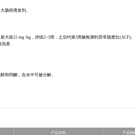
、大肠癌诱发剂。
大鼠15 mg /kg，持续2~3周，之后约第3周被检测到异常隐窝灶(ACF)。
氩包装
乙醇和丙酮，在水中可被分解。
产品名称
产品规