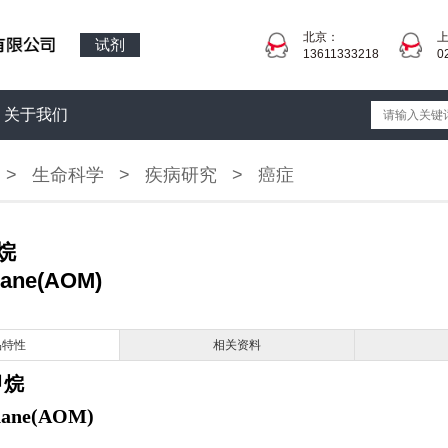
北京：
试剂
13611333218
0
关于我们
>
生命科学
>
疾病研究
>
癌症
烷
ane(AOM)
品特性
相关资料
甲烷
hane(AOM)