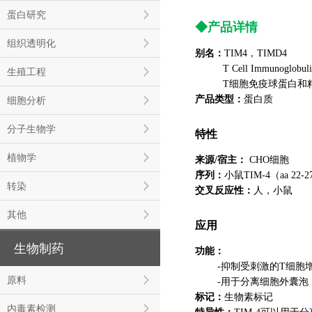
蛋白研究
◆产品详情
组织透明化
别名：
TIM4，TIMD4
T Cell Immunoglobulin a
生殖工程
T细胞免疫球蛋白和
产品类型：
蛋白质
细胞分析
分子生物学
特性
植物学
来源/宿主：
CHO细胞
序列：
小鼠TIM-4（aa 2
转染
交叉反应性：
人，小鼠
其他
应用
生物制药
功能：
-抑制受刺激的T细胞
原料
-用于分离细胞外囊泡
标记：
生物素标记
内毒素检测