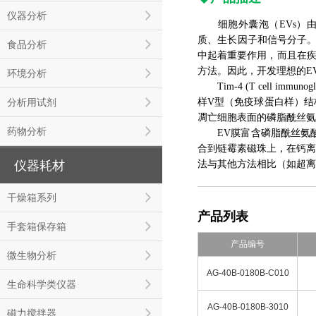
仪器分析
细胞外囊泡（EVs）由多
质、生长因子和信号分子。EV
食品分析
中起着重要作用，而且在疾
方法。因此，开发理想的E
环境分析
Tim-4 (T cell immun
分析用试剂
样V型（免疫球蛋白样）结构
凋亡细胞表面的磷脂酰丝氨
药物分析
EV膜富含磷脂酰丝氨酸（P
合到链霉素磁珠上，在钙离
仪器耗材
法与其他方法相比（如超离
干燥箱系列
产品列表
手套箱保存箱
产品编号
微生物分析
AG-40B-0180B-C010
生命科学类仪器
AG-40B-0180B-3010
磁力搅拌器