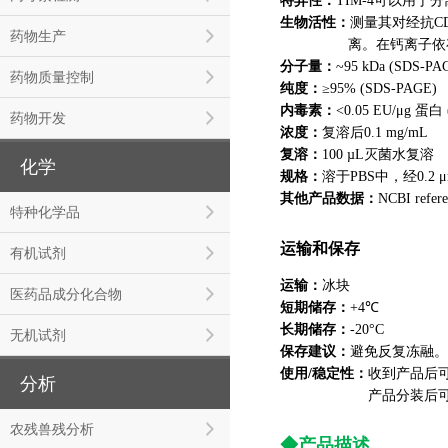
特异性：
TIM-4可以用
生物活性：
测量其对经抗CD3
药物生产
离。在钙离子依存
分子量：
~95 kDa (SDS-PA
药物质量控制
纯度：
≥95% (SDS-PAGE)
内毒素：
<0.05 EU/μg 蛋白 (
药物开发
浓度：
复溶后0.1 mg/mL
溶：
复
100 µL灭菌水复溶
化学
规格：
溶于PBS中，经0.2
其他产品数据：
NCBI refer
特种化学品
运输和保存
有机试剂
运输：
冰块
医药品成分化合物
短期储存：
+4℃
长期储存：
-20°C
无机试剂
保存建议
：
避免反复冻融。
使用/稳定性：
收到产品后可在
分析
产品分装后可在-20
农残兽残分析
◆产品描述