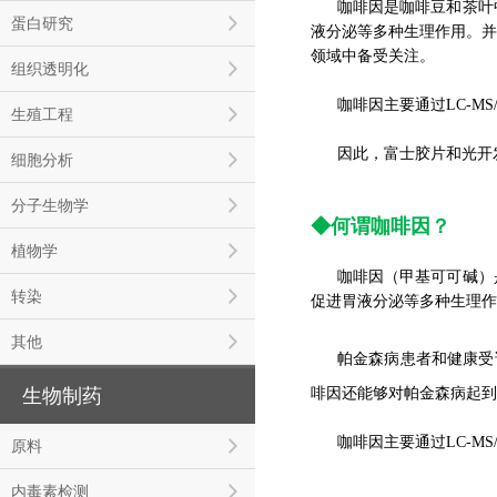
咖啡因是咖啡豆和茶叶
蛋白研究
液分泌等多种生理作用。并
领域中备受关注。
组织透明化
咖啡因主要通过LC-M
生殖工程
因此，富士胶片和光开
细胞分析
分子生物学
◆何谓
咖啡因
？
植物学
咖啡因（甲基可可碱）
转染
促进胃液分泌等多种生理作
其他
帕金森病患者和健康受
啡因还能够对帕金森病起到
生物制药
咖啡因主要通过LC-M
原料
内毒素检测