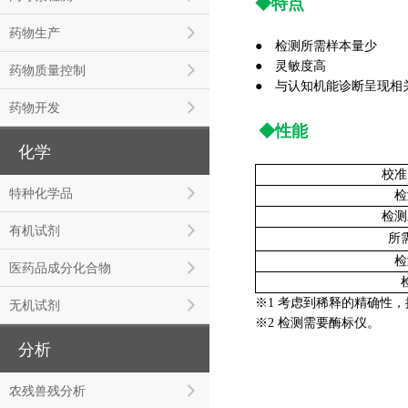
◆特点
药物生产
● 检测所需样本量少
●
灵敏度高
药物质量控制
●
与认知机能诊断呈现相
药物开发
◆性能
化学
校准
特种化学品
检
检测
有机试剂
所
检
医药品成分化合物
※1 考虑到稀释的精确性，推
无机试剂
※2 检测需要酶标仪。
分析
农残兽残分析