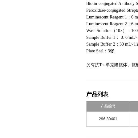
Biotin-conjugated Antibod
Peroxidase-conjugated Stre
Luminescent Reagent 1：6
Luminescent Reagent 2：6
Wash Solution（10×）：10
Sample Buffer 1： 0. 6 mL
Sample Buffer 2：30 mL×1
Plate Seal：3张
另有抗Tau单克隆抗体、抗
产品列表
产品编号
296-80401