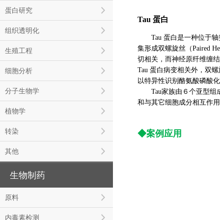
蛋白研究
Tau 蛋白
组织透明化
Tau 蛋白是一种位于轴突
集形成双螺旋丝（Paired Heli
生殖工程
切相关，而神经原纤维缠结（NF
Tau 蛋白病变相关外，双螺
细胞分析
以特异性识别酪氨酸磷酸化
分子生物学
Tau家族由６个亚型组成
和与其它细胞成分相互作用
植物学
转染
◆案例应用
其他
生物制药
原料
内毒素检测