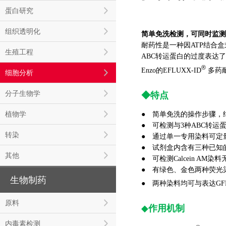
蛋白研究
组织透明化
简单免洗检测，可同时监测
耐药性是一种因ATP结合盒式（
生殖工程
ABC转运蛋白的过度表达
®
Enzo的EFLUXX-ID
多药耐
细胞分析
分子生物学
◆特点
植物学
● 简单免洗的操作步骤，
● 可检测与3种ABC转运蛋
转染
● 通过单一专用染料可定
● 试剂盒内含有三种已知的M
其他
● 可检测Calcein AM
● 有绿色、金色两种荧光
生物制药
● 两种染料均可与表达GFP
原料
◆
作用机制
内毒素检测