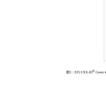
®
图3：EFLUXX-ID
Green