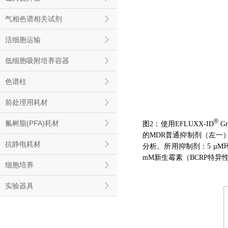
气相色谱相关试剂
活细胞运输
低细胞吸附培养容器
色谱柱
前处理用耗材
®
氟树脂(PFA)耗材
图2：使用EFLUXX-ID
Gr
的MDR普通抑制剂（左一）
抗静电耗材
分析。所用抑制剂：5 µM环胞
mM新生霉素（BCRP特异
细胞培养
实验器具