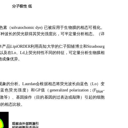
色素（solvatochomic dye) 已被应用于生物膜的相态可视化。
两种波长的荧光获得其荧光强度比，可半定量分析相态。（详
iORDER利用高知大学的仁子阳辅博士和Strasbourg
K），以及在Lo、Ld上荧光特性不同的特征，可定量分析生物膜相
胞成像优异。
象的分析。Laurdan会根据相态将荧光波长由蓝色（Lo）变
P值（generalized polarization；(F
-
blue
激等）、基因操作（目的基因的过表达或敲降）引起的细胞
间的相态比较。