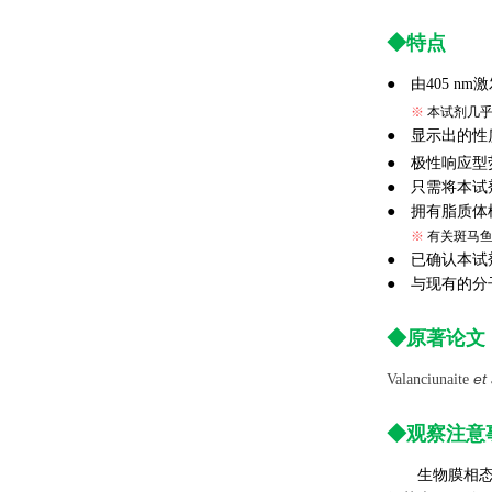
◆特点
● 由405 n
●
※
本试剂几乎
● 显示出的性
● 极性响应型
● 只需将本
● 拥有脂质
●
※
有关斑马
● 已确认本
● 与现有的分
◆原著论文
et
Valanciunaite
◆观察注意
生物膜相态是