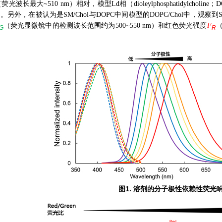
波长最大~510 nm）相对，模型Ld相（dioleylphosphatidylcho
。另外，在被认为是SM/Chol与DOPC中间模型的DOPC/Chol中，观察
（荧光显微镜中的检测波长范围约为500~550 nm）和红色荧光强度
F
（
G
R
图1. 溶剂的分子极性依赖性荧光