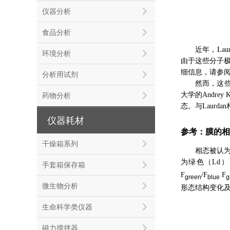
仪器分析
食品分析
近年，Lau
环境分析
由于这些分子
细信息，请参阅
分析用试剂
然而，这些
大学的Andre
药物分析
态。与Laur
仪器耗材
参考：膜的相
干燥箱系列
相态被认为
为绿色（Ld），
手套箱保存箱
F
/F
F
green
blue
g
微生物分析
形态结构变化
生命科学类仪器
磁力搅拌器