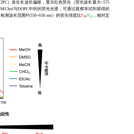
line；DOPC）发生长波长偏移，显示红色荧光（荧光波长最大~575
到SM/Chol与DOPC中间的荧光光谱，可通过观察本试剂获得的
检测波长范围约550~650 nm）的荧光强度比
F
/
F
，相对定
R
G
响应性