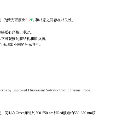
0nm）的荧光强度比
F
/
F
和相态之间存在相关性。
R
G
接近有序相Lo状态。
比下可观察到膜结构和脂肪滴。
态表现出不同的荧光特性。
ryos by Improved Fluorescent Solvatochromic Pyrene Probe.
een频道约500-550 nm和Red频道约550-650 nm获