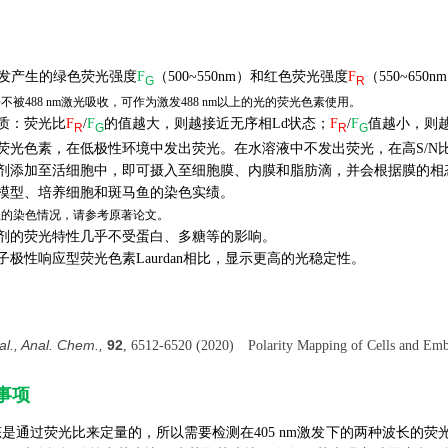
m激发产生的绿色荧光强度
F
（500~550nm）和红色荧光强度
F
（550~65
G
R
不被488 nm激光吸收，可作为激发488 nm以上的光的荧光色素使用。
质：荧光比
F
/
F
的值越大，则越接近无序相Ld状态；
F
/
F
值越小，则越
R
G
R
G
荧光色素，在低极性环境中发出荧光。在水溶液中不发出荧光，在高S/N
试剂添加至活细胞中，即可摄入至细胞膜、内膜和脂肪滴，并会根据膜的相
体模型、培养细胞和斑马鱼的染色实绩。
鱼的染色情况，请参考原著论文。
试剂的荧光特性几乎不受蛋白、多糖等的影响。
子极性响应型荧光色素Laurdan相比，显示更高的光稳定性。
 al., Anal. Chem.,
92
, 6512-6520 (2020) Polarity Mapping of Cells and Emb
事项
通过荧光比来定量的，所以需要检测在405 nm激发下的两种波长的荧光。同时在Gr