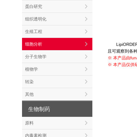
蛋白研究
组织透明化
生殖工程
细胞分析
LipiO
且可观察到各
分子生物学
※
本产品由fu
※ 本产品仅供
植物学
转染
其他
生物制药
原料
内毒素检测