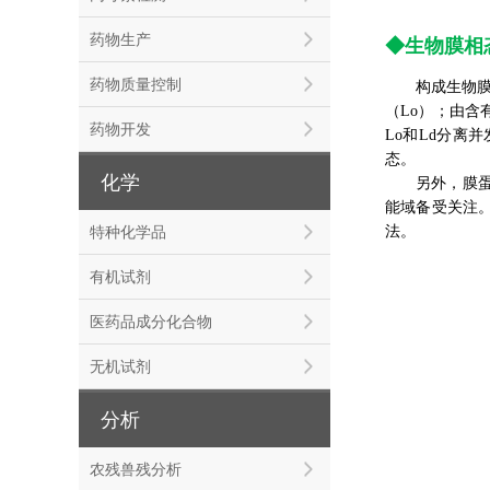
药物生产
◆生物膜相态(
药物质量控制
构成生物
（Lo）；由含
药物开发
Lo和Ld分
态。
化学
另外，膜蛋
能域备受关注
特种化学品
法。
有机试剂
医药品成分化合物
无机试剂
分析
农残兽残分析