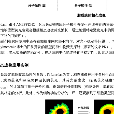
脂质膜的相态成像
rdan、di-4-ANEPPDHQ、Nile Red等响应分子极性并发生色调变化的荧光
极性响应型荧光色素会根据相态改变荧光波长，通过检测特定激发光中的
下述的“原理”）。
试剂在实际使用中还存在如细胞内局部不均匀、对光不稳定等问题，。本产品Lip
y Kylmchenko博士的团队开发的新型芘衍生物荧光探针（原著论文名P
dan相比，显示极高的光稳定性，在活细胞中也能维持化学稳定性，因此活细
态成像应用实例
是决定脂质膜流动性的参数，以Laurdan为首，相态成像被用于各种生命现
观察蓝色和绿色两种波长的荧光，其荧光强度比（绿色荧光强度/蓝色荧光强度）和G
）的计算值可用于评价相态。例如进行外部刺激（药物处理、氧化应
reen
及其相态的分析。此外，作为细胞功能分析的一环，还观察到了细胞类型