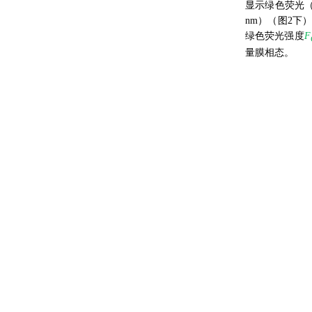
显示绿色荧光（荧光
nm）（图2下）
绿色荧光强度
F
量膜相态。