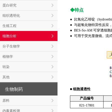
蛋白研究
◆特点
组织透明化
● 比氢化乙啡啶（hydroet
● 与超氧化物特异性反应
生殖工程
● BES-So-AM 可穿透
细胞分析
● 可用于荧光显微镜、流
分子生物学
植物学
转染
其他
生物制药
■ 细胞通透性
产品编号
原料
021-17801
内毒素检测