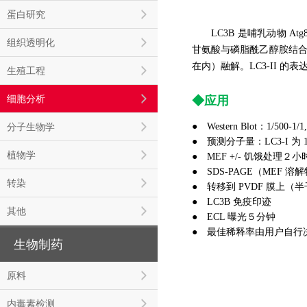
蛋白研究
LC3B 是哺乳动物 Atg8
组织透明化
甘氨酸与磷脂酰乙醇胺结合，形
在内）融解。LC3-II 
生殖工程
细胞分析
◆应用
分子生物学
● Western Blot：1/500-1/1
●
预测分子量：LC3-I 为 18 
植物学
●
MEF +/- 饥饿处理２小
●
SDS-PAGE（MEF 溶解物 1
转染
●
转移到 PVDF 膜上（半干
●
LC3B 免疫印迹
其他
●
ECL 曝光５分钟
●
最佳稀释率由用户自行
生物制药
原料
内毒素检测