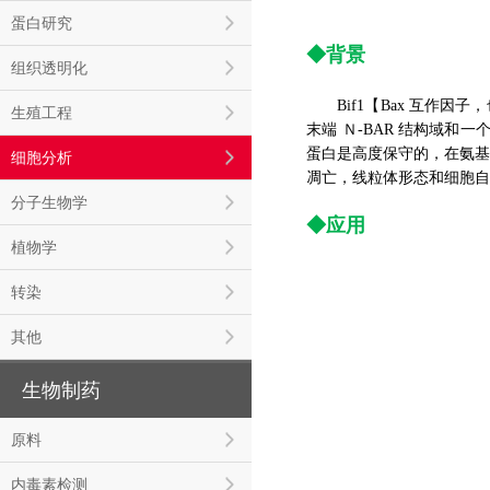
蛋白研究
◆背景
组织透明化
Bif1【Bax 互作因子
生殖工程
末端 Ｎ-BAR 结构域和一
蛋白是高度保守的，在氨基酸水
细胞分析
凋亡，线粒体形态和细胞自
分子生物学
◆应用
植物学
转染
其他
生物制药
原料
内毒素检测