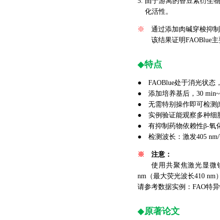
5. 由于游离的香豆素衍
4.
化活性。
※
通过添加肉碱穿梭抑制剂
※
该结果证明FAOBlu
◆
特点
● FAOBlue处于消光
● 添加培养基后，30 min~
● 无需特别操作即可检测β
● 实例验证能观察多种细
● 有抑制药物依赖性β-
● 检测波长：激发405 nm/
※
注意：
使用共聚焦激光显微镜时
nm（最大荧光波长410 
请参考数据实例：FAO特
◆
原著论文