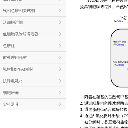
FAOBlue是一种
提高细胞膜透过性。虽然FA
气相色谱相关试剂
活细胞运输
低细胞吸附培养容器
色谱柱
前处理用耗材
氟树脂(PFA)耗材
抗静电耗材
细胞培养
1. 附着在羧基的乙酰氧甲
2. 通过细胞内的酯水解
实验器具
3. 通过脂酰CoA合成酶转
4. 通过β-氧化循环壬酸
4.
被分解时，香豆素衍生物