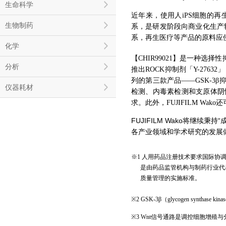
生命科学
近年来，使用人iPS细胞的
生物制药
系，是研发阶段向商业化生产
系，再生医疗等产品的原料应
化学
【CHIR99021】是一种选择
分析
推出ROCK抑制剂「Y-2763
列的第三款产品——GSK-3
仪器耗材
检测、内毒素检测和支原体阴
求。此外，FUJIFILM Wa
FUJIFILM Wako将
各产业领域和学术研究的发展
※1 人用药品注册技术要求国际协调理事会（ICH，Inte
是由药品监管机构与制药行业代表协
质量管理的实施标准。
※2 GSK-3β（glycogen syn
※3 Wnt信号通路是调控细胞增