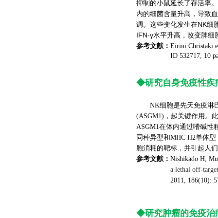
抑制的小鼠延长了存活率。一
内的细菌含量升高，导致血清和脾
调。这些变化发生在NK细胞
IFN-γ水平升高，改变脾细
参考文献：
Eirini Christaki
e
ID 532717
, 10 p
◆研究自身免疫性疾
NK细胞是先天免疫淋巴细
(ASGM1)，起关键作用
ASGM1在体内通过嗜碱性
同种异型和MHC H2单体型
胞消耗的靶标，并引起人们
参考文献：
Nishikado H, Muk
a lethal off-targe
2011, 186(10): 
◆研究肿瘤的免疫治