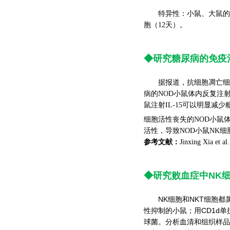
特异性：小鼠、大鼠的N
胞（12天）。
◆研究糖尿病的免疫
据报道，抗细胞凋亡细胞因
病的NOD小鼠体内反复注射
鼠注射IL-15可以明显减
细胞活性丧失的NOD小鼠体
活性，导致NOD小鼠NK
参考文献：
Jinxing Xia et a
◆研究败血症中NK
NK细胞和NKT细胞都属于
性抑制的小鼠；用CD1d
球菌。分析血清和组织样品