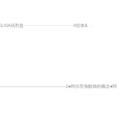
剂盒 ·······························4抗体& ...
------------------------------2●阿尔茨海默病的概念●阿