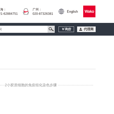
上海：
广州：
English
21-62884751
020-87326381
￥询价
代理商
·2小胶质细胞的免疫组化染色步骤 ····························