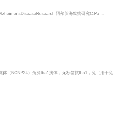
zheimer'sDiseaseResearch 阿尔茨海默病研究C.Pa ...
（NCNP24）兔源Iba1抗体，无标签抗Iba1，兔（用于免