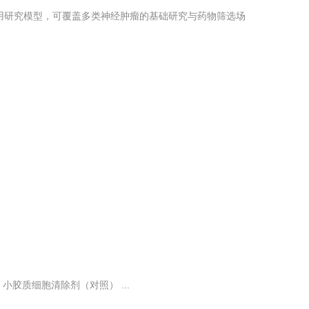
常用研究模型，可覆盖多类神经肿瘤的基础研究与药物筛选场
胶质细胞清除剂（对照） ...