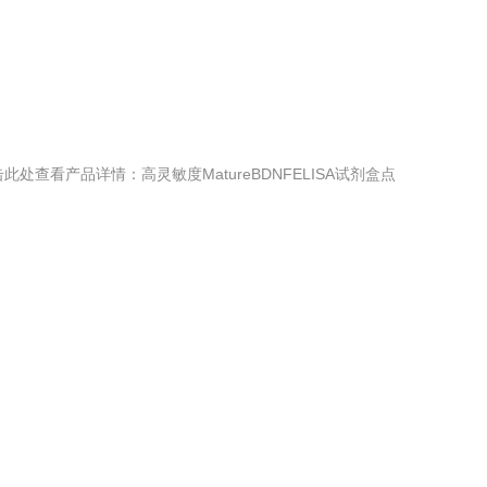
击此处查看产品详情：高灵敏度MatureBDNFELISA试剂盒点