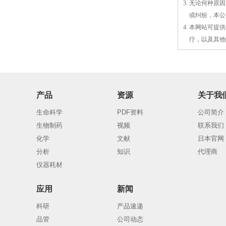
3. 无论何种
3.
或
纠纷，本公
4. 本网站可
4.
疗，以及
其
他
产品
资源
关于我
生命科学
PDF资料
公司简介
生物制药
视频
联系我们
化学
文献
日本官网
分析
知识
代理商
仪器耗材
应用
新闻
科研
产品速递
品管
公司动态