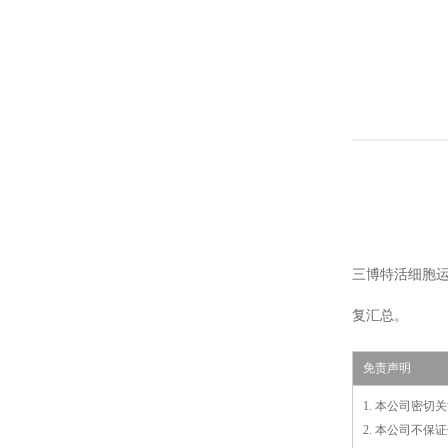
三博特活细胞运
复汇总。
免责声明
1. 本公司密
2. 本公司不