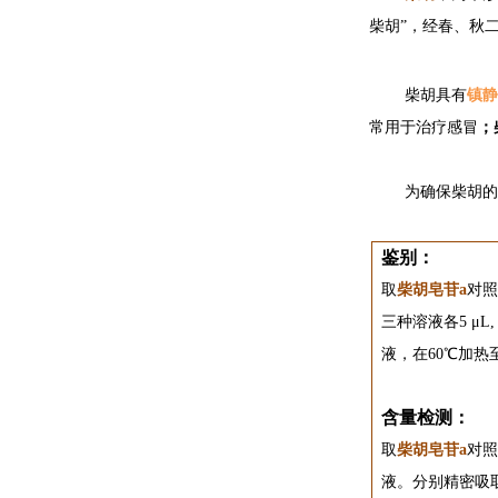
柴胡”，经春、秋
柴胡具有
镇静
；
常用于治疗感冒
为确保柴胡的
鉴别：
取
柴胡皂苷a
对照
三种溶液各5 μL
液，在60℃加热
含量检测：
取
柴胡皂苷a
对照
液。分别精密吸取对