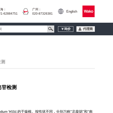
上海：
广州：
English
21-62884751
020-87326381
￥询价
代理商
检测
皂苷检测
olium
Willd.的于燥根。按性状不同，分别习称“北柴胡”和“南