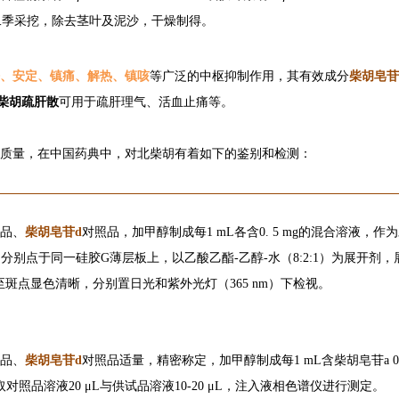
二季采挖，除去茎叶及泥沙，干燥制得。
、安定、镇痛、解热、镇咳
等广泛的中枢抑制作用，其有效成分
柴胡皂苷
柴胡疏肝散
可用于疏肝理气、活血止痛等。
质量，在中国药典中，对北柴胡有着如下的鉴别和检测：
品、
柴胡皂苷d
对照品，加甲醇制成每1 mL各含0. 5 mg的混合溶液，
, 分别点于同一硅胶G薄层板上，以乙酸乙酯-乙醇-水（8:2:1）为展开
至斑点显色清晰，分别置日光和紫外光灯（365 nm）下检视。
品、
柴胡皂苷d
对照品适量，精密称定，加甲醇制成每1 mL含柴胡皂苷a 0.
照品溶液20 μL与供试品溶液10-20 μL，注入液相色谱仪进行测定。