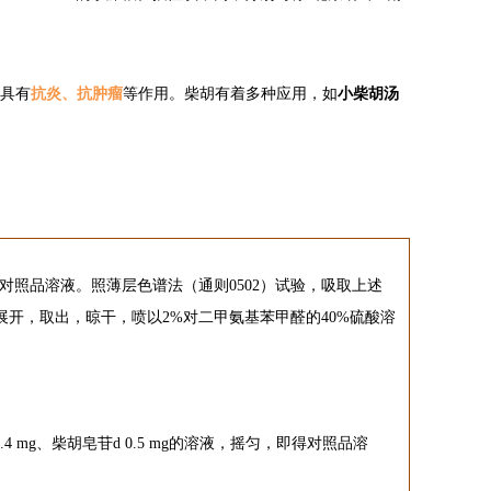
小柴胡汤
具有
抗炎、抗肿瘤
等作用。柴胡有着多种应用，如
作为对照品溶液。照薄层色谱法（通则0502）试验，吸取上述
剂，展开，取出，晾干，喷以2%对二甲氨基苯甲醛的40%硫酸溶
4 mg、柴胡皂苷d 0.5 mg的溶液，摇匀，即得对照品溶