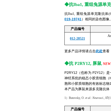
◆
抗Iba1, 重组兔源单
抗Iba1, 重组兔源单克隆抗
019-19741
）相同的染色图像
产品编号
An
012-28521
更多产品详情请点击
此处
查看
◆
抗 P2RY12, 豚鼠
NEW!
P2RY12（也称为 P2Y12
神经系统的稳态小胶质细胞（Hom
胞和小胶质细胞的有效标志物1
本产品为豚鼠来源多克隆抗体
1）Butovsky, O.
et al
.:
Neurosci
.,
17
(1
产品编号