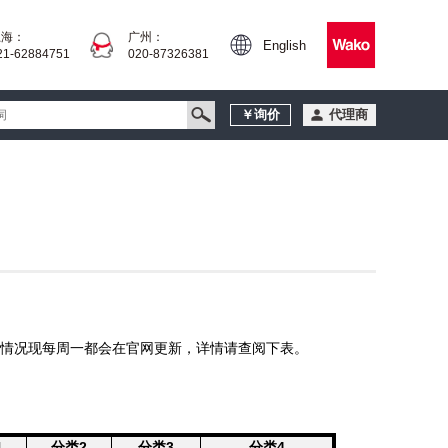
上海：
广州：
English
21-62884751
020-87326381
￥询价
代理商
情况现每周一都会在官网更新，详情请查阅下表。
1
分类2
分类3
分类4