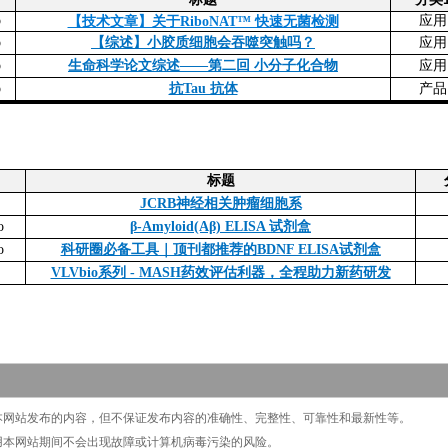
o
应用
【技术文章】关于RiboNAT™ 快速无菌检测
【综述】小胶质细胞会吞噬突触吗？
o
应用
应用
o
生命科学论文综述——第二回 小分子化合物
o
抗Tau 抗体
产品
标题
JCRB神经相关肿瘤细胞系
o
β-Amyloid(Aβ) ELISA 试剂盒
o
科研圈必备工具｜顶刊都推荐的BDNF ELISA试剂盒
VLVbio系列 - MASH药效评估利器，全程助力新药研发
注本网站发布的内容，但不保证发布内容的准确性、完整性、可靠性和最新性等。
使用本网站期间不会出现故障或计算机病毒污染的风险。