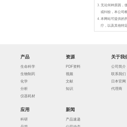
3. 无论何种原因
3.
或
纠纷，本公司
4. 本网站可提供
4.
疗，以及
其
他特
产品
资源
关于我
生命科学
PDF资料
公司简介
生物制药
视频
联系我们
化学
文献
日本官网
分析
知识
代理商
仪器耗材
应用
新闻
科研
产品速递
品管
公司动态