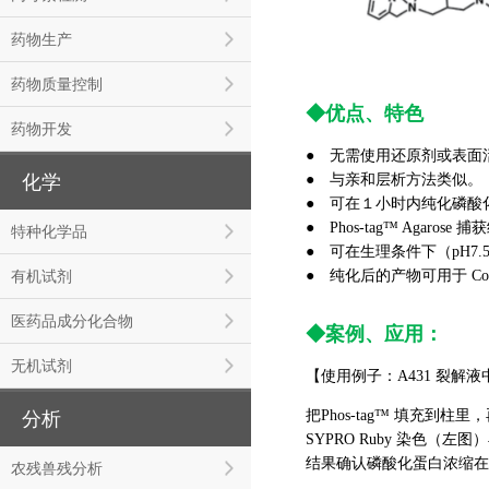
药物生产
药物质量控制
◆
优点、特色
药物开发
● 无需使用还原剂或表面
化学
● 与亲和层析方法类似。
● 可在１小时内纯化磷酸
● Phos-tag™ Agar
特种化学品
● 可在生理条件下（pH7
有机试剂
● 纯化后的产物可用于 Co
医药品成分化合物
◆
案例、应用：
无机试剂
【使用例子：A431 裂解
把Phos-tag™ 填充到柱里
分析
SYPRO Ruby 染色（左
结果确认磷酸化蛋白浓缩在
农残兽残分析