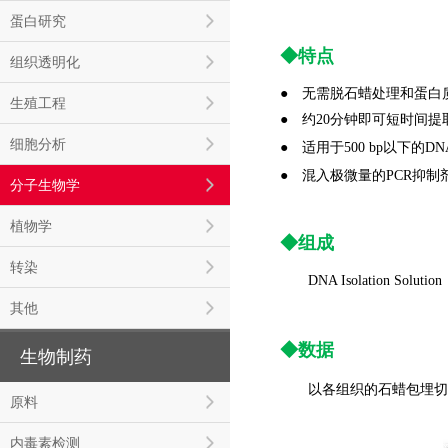
蛋白研究
◆特点
组织透明化
● 无需脱石蜡处理和蛋白
生殖工程
●
约20分钟即可短时间提
细胞分析
●
适用于500 bp以下的D
●
混入极微量的PCR抑制
分子生物学
植物学
◆组成
转染
DNA Isolation Sol
其他
◆
数据
生物制药
以各组织的石蜡包埋切片提取
原料
内毒素检测