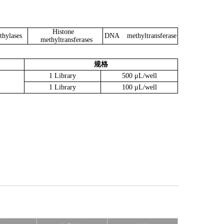
Histone
hylases
DNA methyltransferase
methyltransferases
规格
1 Library
500 μL/well
1 Library
100 μL/well