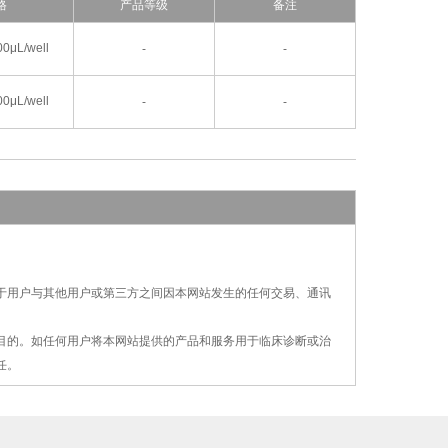
格
产品等级
备注
0μL/well
-
-
0μL/well
-
-
对于用户与其他用户或第三方之间因本网站发生的
任何交易、通讯
疗目的。如任何用户将本网站提供的产品和服务用
于
临床诊断或治
任。