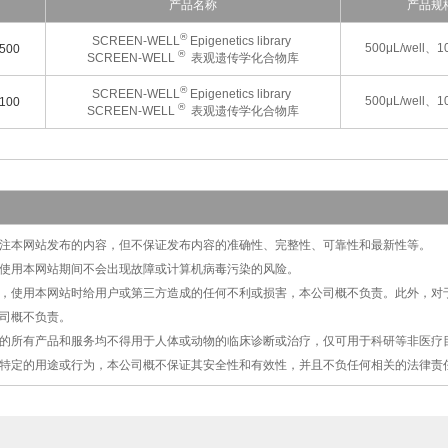
产品名称
产品规
®
SCREEN-WELL
Epigenetics library
500μL/well、10
500
®
SCREEN-WELL
表观遗传学化合物库
®
SCREEN-WELL
Epigenetics library
500μL/well、10
100
®
SCREEN-WELL
表观遗传学化合物库
切关注本网站发布的内容，但不保证发布内容的准确性、完整性、可靠性和最新性等。
保证使用本网站期间不会出现故障或计算机病毒污染的风险。
原因，使用本网站时给用户或第三方造成的任何不利或损害，本公司概不负责。此外，
司概不负责。
提供的所有产品和服务均不得用于人体或动物的临床诊断或治疗，仅可用于科研等非医
特定的用途或行为，本公司概不保证其安全性和有效性，并且不负任何相关的法律责