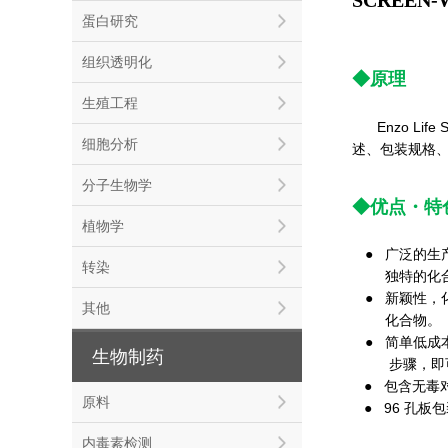
蛋白研究
组织透明化
◆原理
生殖工程
Enzo L
细胞分析
述、包装规格
分子生物学
◆优点
・
特
植物学
●
广泛的生
转染
独特的化合
● 新颖性，
其他
化合物。
● 简单低成
生物制药
步骤，即可
● 包含无毒
原料
96 孔板包
●
内毒素检测