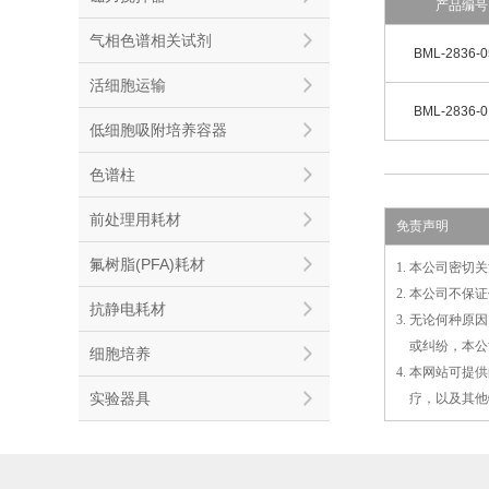
产品编号
气相色谱相关试剂
BML-2836-0
活细胞运输
BML-2836-0
低细胞吸附培养容器
色谱柱
前处理用耗材
免责声明
氟树脂(PFA)耗材
1. 本公司密
2. 本公司不
抗静电耗材
3. 无论何种
3.
或
纠纷，本公
细胞培养
4. 本网站可
实验器具
4.
疗，以及
其
他