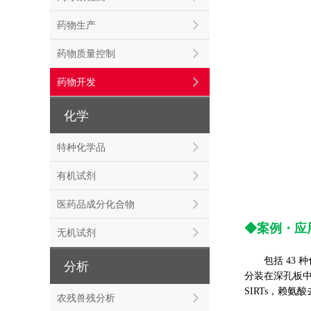
药物生产
药物质量控制
药物开发
化学
特种化学品
有机试剂
医药品成分化合物
◆案例
・
应
无机试剂
包括 43 
分析
分装在深孔板中
SIRTs，赖
农残兽残分析