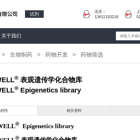
北京：
试剂
13611333218
0
关于我们
>
生物制药
>
药物开发
>
药物筛选
®
WELL
表观遗传学化合物库
®
WELL
Epigenetics library
品特性
相关资料
®
WELL
Epigenetics library
®
WELL
表观遗传学化合物库