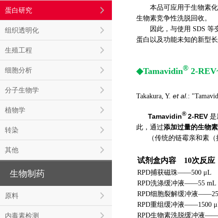
本品可应用于生物素化 R
蛋白研究
生物素竞争性洗脱回收。
因此，与使用 SDS
组织透明化
蛋白以及功能未知的新型长链
生殖工程
®
细胞分析
◆
Tamavidin
2-R
分子生物学
et al
Takakura, Y.
.: "Tamavid
植物学
®
Tamavidin
2-REV
是
添加过量的生物素
此，通过
转染
（传统的链霉亲和素（
其他
试剂盒内容 10次反应
RPD捕获磁珠——500 μL
生物制药
RPD洗涤缓冲液——55 mL
RPD细胞裂解缓冲液——25
原料
RPD重组缓冲液——1500 μ
RPD生物素洗脱缓冲液——10
内毒素检测