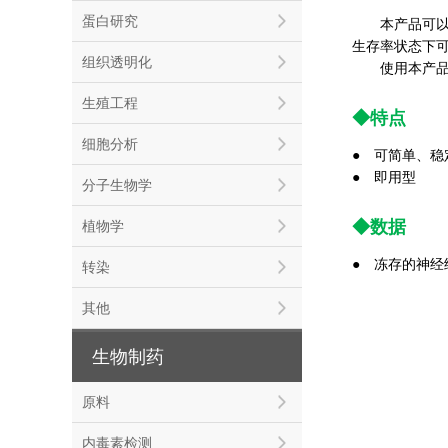
蛋白研究
本产品可以从
生存率状态下
组织透明化
使用本产品分
生殖工程
◆特点
细胞分析
● 可简单、
●
即用型
分子生物学
◆
数据
植物学
●
冻存的神经
转染
其他
生物制药
原料
内毒素检测