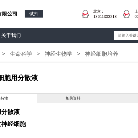
北京：
试剂
13611333218
0
关于我们
>
生命科学
>
神经生物学
>
神经细胞培养
经细胞用分散液
品特性
相关资料
用分散液
收神经细胞