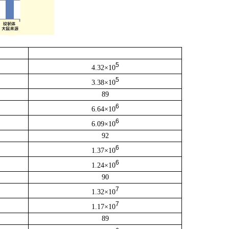
5
4.32×10
5
3.38×10
89
6
6.64×10
6
6.09×10
92
6
1.37×10
6
1.24×10
90
7
1.32×10
7
1.17×10
89