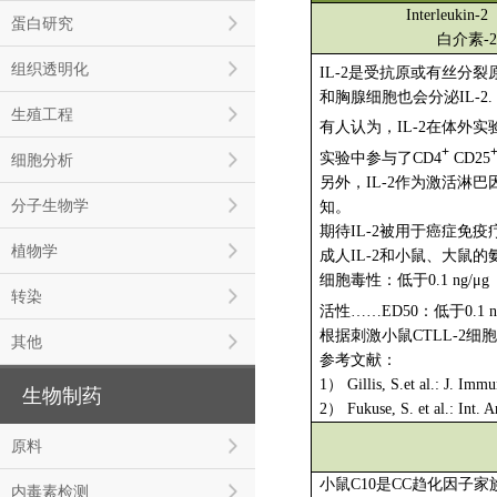
Interleukin-2
蛋白研究
白介素-
组织透明化
IL-2是受抗原或有丝分
和胸腺细胞也会分泌IL-2.
生殖工程
有人认为，IL-2在体外
+
实验中参与了CD4
CD25
细胞分析
另外，IL-2作为激活淋
分子生物学
知。
期待IL-2被用于癌症免
植物学
成人IL-2和小鼠、大鼠的
细胞毒性：低于0.1 ng/μg
转染
活性……ED50：低于0.1 
根据刺激小鼠CTLL-2细
其他
参考文献：
1） Gillis, S.et al.: J. Im
生物制药
2） Fukuse, S. et al.: Int. 
原料
小鼠C10是CC趋化因子家
内毒素检测