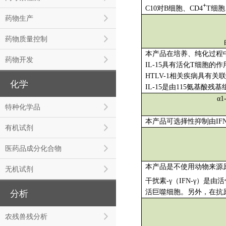
+
C10对B细胞、CD4
T细
药物生产
药物质量控制
本产品在培养、纯化过程
药物开发
IL-15具有活化T细胞
HTLV-1相关疾病具有关
化学
IL-15是由115氨基酸残基
α1
特种化学品
本产品可选择性抑制由IF
有机试剂
医药品成分化合物
本产品是不使用动物来源
无机试剂
干扰素-γ（IFN-γ）是由
活巨噬细胞。另外，在抗原
分析
农残兽残分析