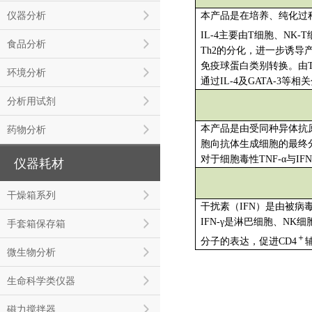
仪器分析
本产品是在培养、纯化过
IL-4主要由T细胞、NK
食品分析
Th2的分化，进一步诱导产生
免疫球蛋白类别转换。由Th
环境分析
通过IL-4及GATA-
分析用试剂
本产品是由受同种异体抗
药物分析
胞向抗体生成细胞的最终
对于细胞毒性TNF-α与
仪器耗材
干燥箱系列
干扰素（IFN）是由被
IFN-γ是淋巴细胞、N
手套箱保存箱
＋
分子的表达，促进CD4
微生物分析
生命科学类仪器
磁力搅拌器