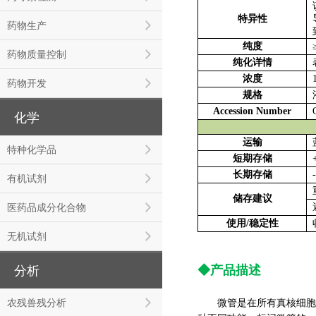
该
特异性
导
药物生产
到
纯度
≥
药物质量控制
纯化详情
浓度
1
药物开发
规格
液
Accession Number
Q
化学
运输
特种化学品
短期存储
+
长期存储
-
有机试剂
重
储存建议
医药品成分化合物
使用/稳定性
收
无机试剂
◆产品描述
分析
农残兽残分析
微管是在所有真核细胞中