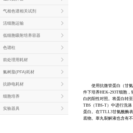
气相色谱相关试剂
活细胞运输
低细胞吸附培养容器
色谱柱
前处理用耗材
氟树脂(PFA)耗材
抗静电耗材
使用抗微管蛋白（甘氨酰化）
件下培养HEK-293T细胞
细胞培养
白的阳性对照。将蛋白转至NC
TBS（TBS-T）中进行
实验器具
蛋白。在TTLL3甘氨酰酶表
底物。睾丸裂解液也含有不同甘氨