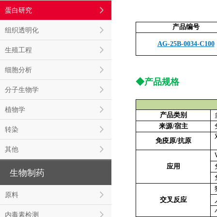
蛋白研究
产品编号
组织透明化
AG-25B-0034-C100
生殖工程
细胞分析
◆产品规格
分子生物学
植物学
产品类别
来源/宿主
转染
对
免疫原/抗原
其他
W
应用
免
生物制药
免
原料
交叉反应
内毒素检测