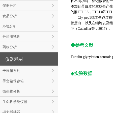
种不同功能。标记微管的一
仪器分析
添加到蛋白质的主肽链产生
的酶TTLL3，TTLL8和
食品分析
Gly-pep1抗体是通过
管蛋白，以及在细胞以及组
环境分析
毛（Gadadhar等，2017）。
分析用试剂
◆
参考文献
药物分析
Tubulin glycylation controls p
仪器耗材
干燥箱系列
◆
实验数据
手套箱保存箱
微生物分析
生命科学类仪器
磁力搅拌器