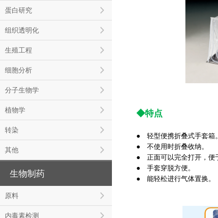
蛋白研究
组织透明化
生殖工程
细胞分析
分子生物学
植物学
◆特点
转染
● 轻型便携折叠式手套箱
●
不使用时折叠收纳。
其他
●
正面可以完全打开，便
●
手套穿脱方便。
生物制药
●
能轻松进行气体置换。
原料
内毒素检测