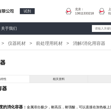
北京：
试剂
13611333218
0
关于我们
>
仪器耗材
>
前处理用耗材
>
消解/消化用容器
容器
品特性
相关资料
容器
强度的消化容器：
金属溶出极少，耐高压，耐强酸，可以直接在加热板上