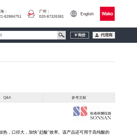
上海：
广州：
English
21-62884751
020-87326381
￥询价
代理商
Q&A
参考文献
加热，口径大，加快"赶酸"效率。该产品还可用于高纯酸的