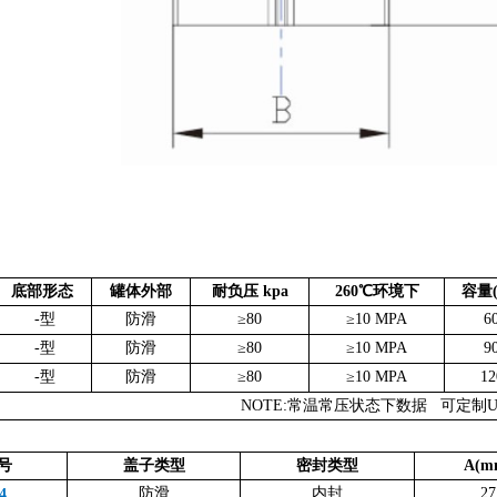
底部形态
罐体外部
耐负压 kpa
260℃环境下
容量(
-型
防滑
≥80
≥10 MPA
6
-型
防滑
≥80
≥10 MPA
9
-型
防滑
≥80
≥10 MPA
12
NOTE:常温常压状态下数据 可定制U
号
盖子类型
密封类型
A(m
防滑
内封
27
4