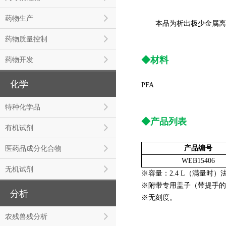
药物生产
本品为析出极少金属离子
药物质量控制
◆材料
药物开发
化学
PFA
特种化学品
◆产品列表
有机试剂
医药品成分化合物
产品编号
WEB15406
无机试剂
※容量：2.4 L（满量时）法
※附带专用盖子（带提手的
分析
※无刻度。
农残兽残分析