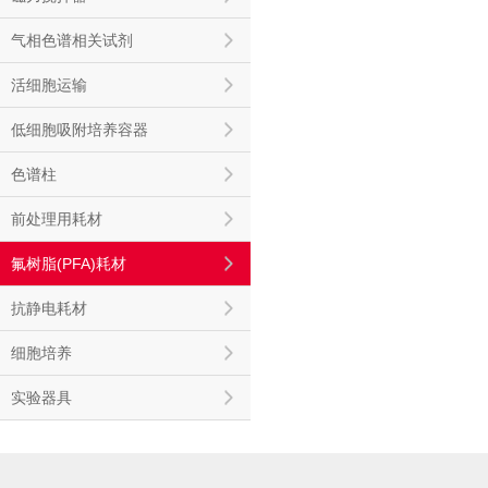
气相色谱相关试剂
活细胞运输
低细胞吸附培养容器
色谱柱
前处理用耗材
氟树脂(PFA)耗材
抗静电耗材
细胞培养
实验器具