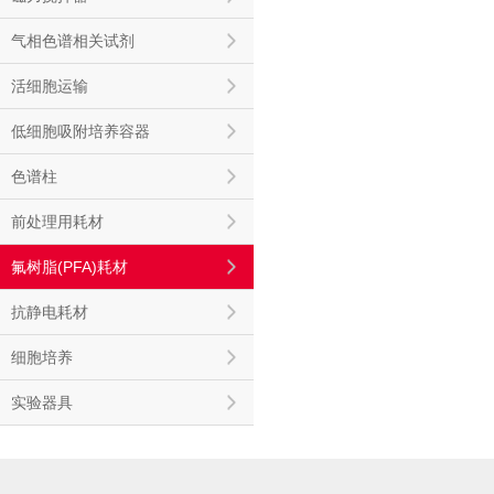
气相色谱相关试剂
活细胞运输
低细胞吸附培养容器
色谱柱
前处理用耗材
氟树脂(PFA)耗材
抗静电耗材
细胞培养
实验器具