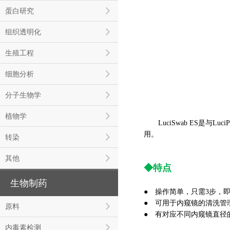
蛋白研究
组织透明化
生殖工程
细胞分析
分子生物学
植物学
LuciSwab ES是与L
用。
转染
其他
◆特点
生物制药
● 操作简单，只需3步，
●
可用于内窥镜的清洗管
原料
●
有对应不同内窥镜直径
内毒素检测