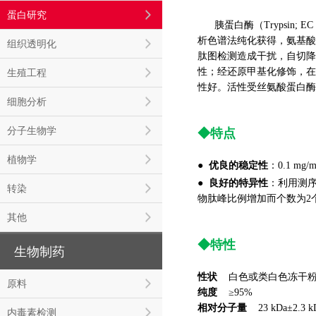
蛋白研究
胰蛋白酶（Trypsin
析色谱法纯化获得，氨基酸
组织透明化
肽图检测造成干扰，自切降
性；经还原甲基化修饰，在
生殖工程
性好。活性受丝氨酸蛋白酶抑
细胞分析
分子生物学
◆
特点
植物学
优良的稳定性
●
：0.1 mg
良好的特异性
●
：利用测序级
转染
物肽峰比例增加而个数为2
其他
◆
特性
生物制药
性状
白色或类白色冻干
原料
纯度
≥95%
相对分子量
23 kDa±2.3 k
内毒素检测